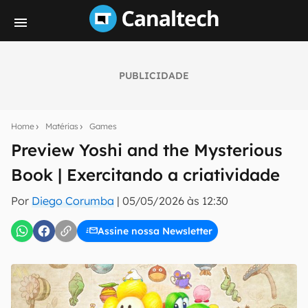
PUBLICIDADE
Seu resumo inteligente do mundo tech!
Assine a newsletter do Canaltech e receba
Home
Matérias
Games
notícias e reviews sobre tecnologia em primeira
mão.
Preview Yoshi and the Mysterious
Book | Exercitando a criatividade
E-mail
Por
Diego Corumba
|
05/05/2026 às 12:30
Assine nossa Newsletter
inscreva-se
Confirmo que li, aceito e concordo com os
Termos de
Uso e Política de Privacidade do Canaltech.