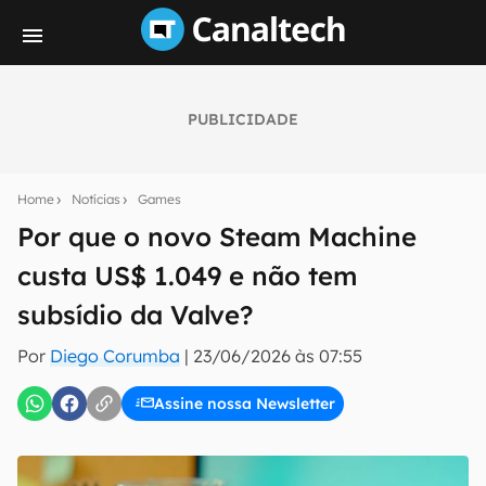
PUBLICIDADE
Seu resumo inteligente do mundo tech!
Assine a newsletter do Canaltech e receba
Home
Notícias
Games
notícias e reviews sobre tecnologia em primeira
mão.
Por que o novo Steam Machine
custa US$ 1.049 e não tem
E-mail
subsídio da Valve?
Por
Diego Corumba
|
23/06/2026 às 07:55
inscreva-se
Assine nossa Newsletter
Confirmo que li, aceito e concordo com os
Termos de
Uso e Política de Privacidade do Canaltech.