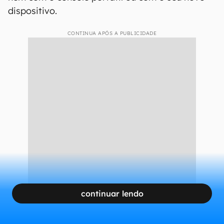
Subsídio do Steam Machine
não é possível
Ainda que existam vários rumores de que a
Valve subsidiou o
Steam Deck
, com os lucros
obtidos pelas vendas da plataforma digital,
Griffais nega e afirma que isso não é possível
nem com o console portátil ou com o seu novo
dispositivo.
CONTINUA APÓS A PUBLICIDADE