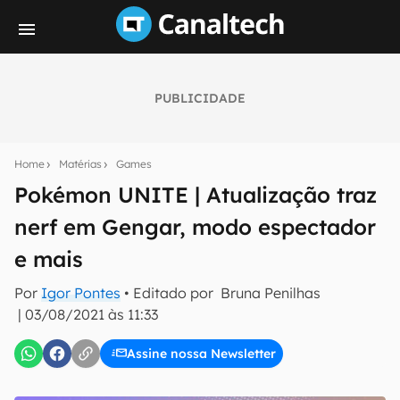
PUBLICIDADE
Seu resumo inteligente do mundo tech!
Assine a newsletter do Canaltech e receba
Home
Matérias
Games
notícias e reviews sobre tecnologia em primeira
mão.
Pokémon UNITE | Atualização traz
nerf em Gengar, modo espectador
E-mail
e mais
Por
Igor Pontes
• Editado por
Bruna Penilhas
inscreva-se
|
03/08/2021 às 11:33
Assine nossa Newsletter
Confirmo que li, aceito e concordo com os
Termos de
Uso e Política de Privacidade do Canaltech.