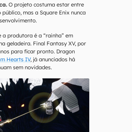
ca.
O projeto costuma estar entre
 público, mas a Square Enix nunca
esenvolvimento.
e a produtora é a “rainha” em
na geladeira. Final Fantasy XV, por
anos para ficar pronto. Dragon
m Hearts IV
, já anunciados há
inuam sem novidades.