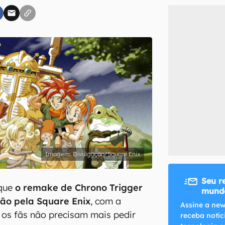
inscreva-se
li, aceito e concordo com os
Termos de Uso e Política de Privacidade do Ca
Divulgação/Square Enix
Seu r
 que
o remake de Chrono Trigger
mundo
ão pela Square Enix
, com a
Assine a new
e os fãs não precisam mais pedir
receba notíc