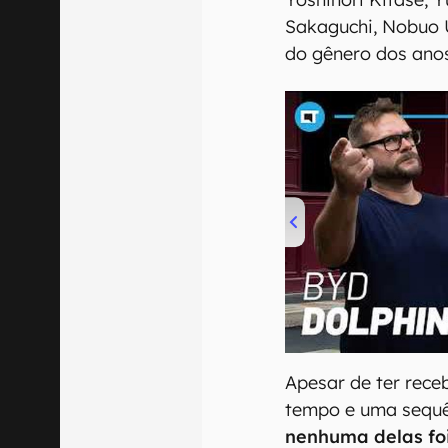
Sakaguchi, Nobuo 
do gênero dos ano
00:00
/
04:07
Apesar de ter rece
tempo e uma sequê
nenhuma delas fo