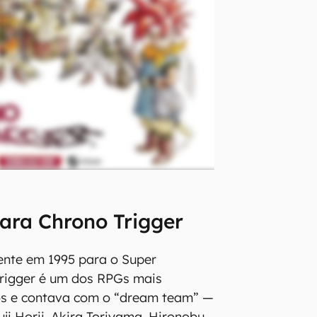
ara Chrono Trigger
ente em 1995 para o Super
Trigger é um dos RPGs mais
s e contava com o “dream team” —
uji Horii, Akira Toriyama, Hironobu