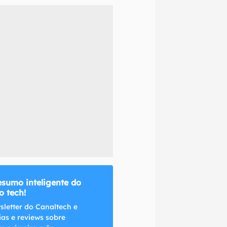
naltech.
esumo inteligente do
 tech!
sletter do Canaltech e
ias e reviews sobre