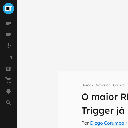
Home
Notícias
Games
O maior R
Seu res
Assine a newsle
Trigger j
mão.
Por
Diego Corumba
•
E-mail