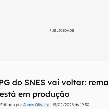
PUBLICIDADE
PG do SNES vai voltar: rem
umo inteligente do mundo tech!
tter do Canaltech e receba notícias e reviews sobre tecnologia 
á está em produção
 Editado por
Jones Oliveira
|
19/02/2026 às 19:30