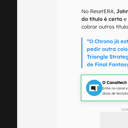
No ResetERA,
John
do título é certa
e 
cobrar outros títul
“O Chrono já e
pedir outra coi
Triangle Strate
de Final Fantasy
O Canaltech
Entre no canal 
dicas de tecnol
CON