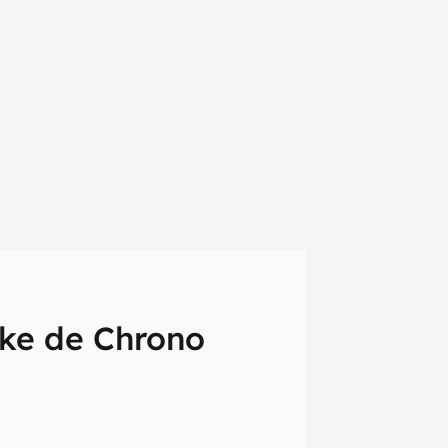
ake de Chrono
em primeira