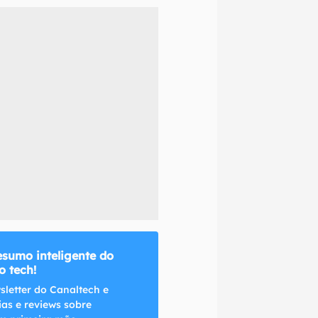
naltech.
esumo inteligente do
 tech!
sletter do Canaltech e
ias e reviews sobre