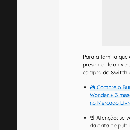
Para a família que 
presente de aniver
compra do Switch p
🎮 Compre o Bun
Wonder + 3 mese
no Mercado Livr
🚨 Atenção: se 
da data de publ