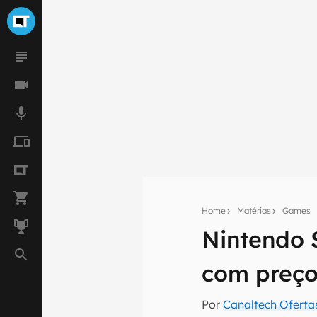
Home
Matérias
Games
Nintendo 
Seu res
com preço
Assine a newsle
mão.
Por
Canaltech Oferta