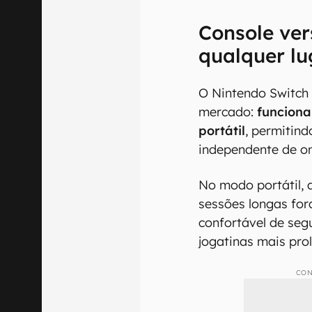
Console ver
qualquer lu
O Nintendo Switch 
mercado:
funciona
portátil
, permitind
independente de on
No modo portátil,
sessões longas fora
confortável de seg
jogatinas mais pr
CON