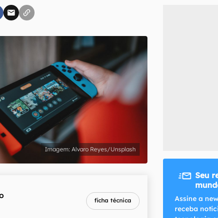
inscreva-se
li, aceito e concordo com os
Termos de Uso e Política de Privacidade do Ca
Alvaro Reyes/Unsplash
Seu r
mundo
o
melhor preço
Assine a new
ficha técnica
R$ 2.409,00
receba notíc