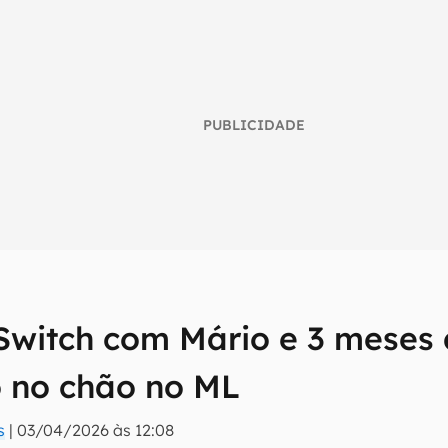
PUBLICIDADE
Switch com Mário e 3 meses 
umo inteligente do mundo tech!
 no chão no ML
tter do Canaltech e receba notícias e reviews sobre tecnologia 
s
|
03/04/2026 às 12:08