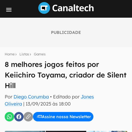
PUBLICIDADE
Seu resumo inteligente do mundo tech!
Assine a newsletter do Canaltech e receba
Home
Listas
Games
notícias e reviews sobre tecnologia em primeira
mão.
8 melhores jogos feitos por
Keiichiro Toyama, criador de Silent
E-mail
Hill
Por
Diego Corumba
• Editado por
Jones
inscreva-se
Oliveira
|
13/09/2025 às 18:00
Assine nossa Newsletter
Confirmo que li, aceito e concordo com os
Termos de
Uso e Política de Privacidade do Canaltech.