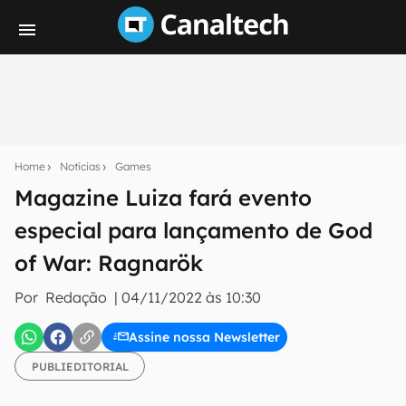
Seu resumo inteligente do mundo tech!
Assine a newsletter do Canaltech e receba
Home
Notícias
Games
notícias e reviews sobre tecnologia em primeira
mão.
Magazine Luiza fará evento
especial para lançamento de God
E-mail
of War: Ragnarök
Por
Redação
|
04/11/2022 às 10:30
inscreva-se
Assine nossa Newsletter
Confirmo que li, aceito e concordo com os
Termos de
PUBLIEDITORIAL
Uso e Política de Privacidade do Canaltech.