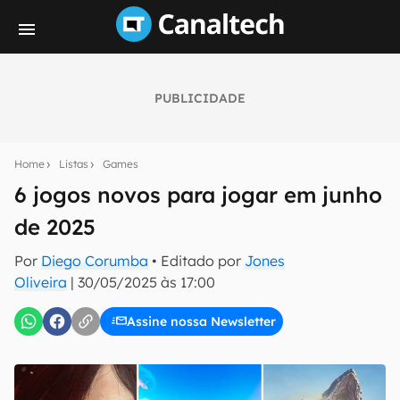
PUBLICIDADE
Seu resumo inteligente do mundo tech!
Assine a newsletter do Canaltech e receba
Home
Listas
Games
notícias e reviews sobre tecnologia em primeira
mão.
6 jogos novos para jogar em junho
de 2025
E-mail
Por
Diego Corumba
• Editado por
Jones
Oliveira
|
30/05/2025 às 17:00
inscreva-se
Assine nossa Newsletter
Confirmo que li, aceito e concordo com os
Termos de
Uso e Política de Privacidade do Canaltech.