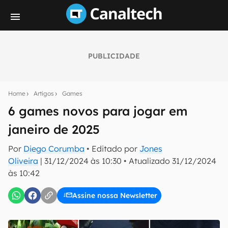
PUBLICIDADE
Seu resumo inteligente do mundo tech!
Assine a newsletter do Canaltech e receba
Home
Artigos
Games
notícias e reviews sobre tecnologia em primeira
mão.
6 games novos para jogar em
janeiro de 2025
E-mail
Por
Diego Corumba
• Editado por
Jones
Oliveira
|
31/12/2024 às 10:30
•
Atualizado
31/12/2024
às 10:42
inscreva-se
Assine nossa Newsletter
Confirmo que li, aceito e concordo com os
Termos de
Uso e Política de Privacidade do Canaltech.