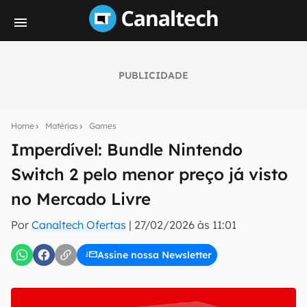
PUBLICIDADE
Seu resumo inteligente do mundo tech!
Assine a newsletter do Canaltech e receba
Home
Matérias
Games
notícias e reviews sobre tecnologia em primeira
mão.
Imperdível: Bundle Nintendo
Switch 2 pelo menor preço já visto
E-mail
no Mercado Livre
Por
Canaltech Ofertas
|
27/02/2026 às 11:01
inscreva-se
Assine nossa Newsletter
Confirmo que li, aceito e concordo com os
Termos de
Uso e Política de Privacidade do Canaltech.