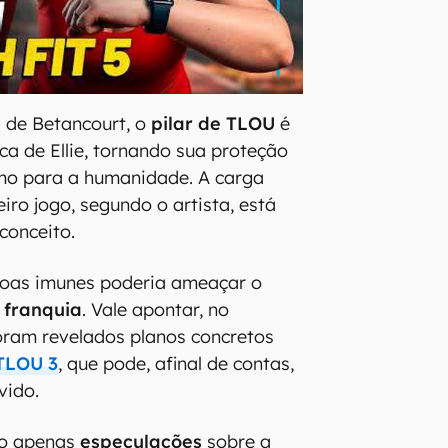
 de Betancourt, o
pilar de TLOU
é
ica de Ellie, tornando sua proteção
imo para a humanidade. A carga
iro jogo, segundo o artista, está
conceito.
soas imunes poderia ameaçar o
 franquia
. Vale apontar, no
oram revelados planos concretos
TLOU 3
, que pode, afinal de contas,
vido.
ão apenas
especulações
sobre a