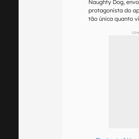
Naughty Dog, envol
protagonista do ap
tão única quanto v
CON