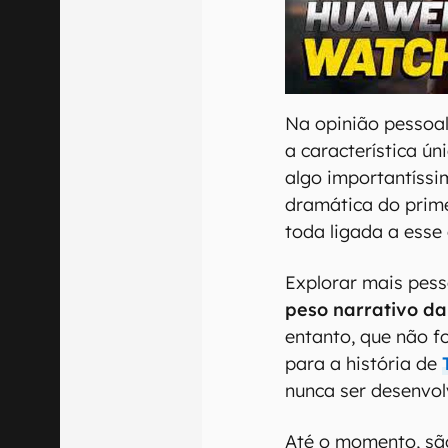
00:00
/
04:51
Na opinião pessoal
a característica ún
algo importantíss
dramática do prime
toda ligada a esse 
Explorar mais pes
peso narrativo da
entanto, que não f
para a história de
nunca ser desenvol
Até o momento, s