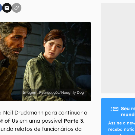
inscreva-se
li, aceito e concordo com os
Termos de Uso e Política de Privacidade do Ca
Reprodução/Naughty Dog
Seu r
a Neil Druckmann para continuar a
mundo
t of Us
em uma possível
Parte 3
.
Assine a new
undo relatos de funcionários da
receba notíc