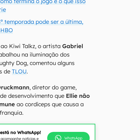
como termina o jogo e o que isso
rie
3ª temporada pode ser a última,
a HBO
ao Kiwi Talkz, o artista
Gabriel
rabalhou na iluminação dos
ughty Dog, comentou alguns
os de
TLOU
.
 Druckmann
, diretor do game,
s de desenvolvimento que
Ellie não
 imune
ao cordíceps que causa a
franquia.
 está no WhatsApp!
WhatsApp
e acompanhe notícias e