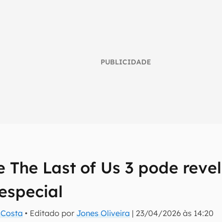
PUBLICIDADE
umo inteligente do mundo tech!
e The Last of Us 3 pode revel
tter do Canaltech e receba notícias e reviews sobre tecnologia 
especial
a Costa
• Editado por
Jones Oliveira
|
23/04/2026 às 14:20