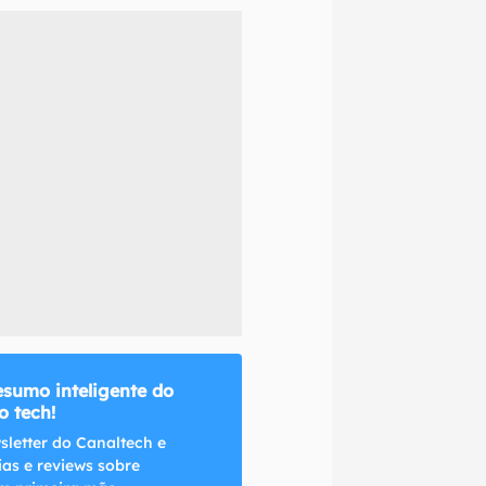
naltech.
esumo inteligente do
 tech!
sletter do Canaltech e
ias e reviews sobre