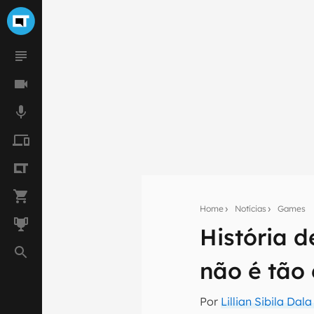
Home
Notícias
Games
Seu res
História d
Assine a newsle
mão.
não é tão 
E-mail
Por
Lillian Sibila Dal