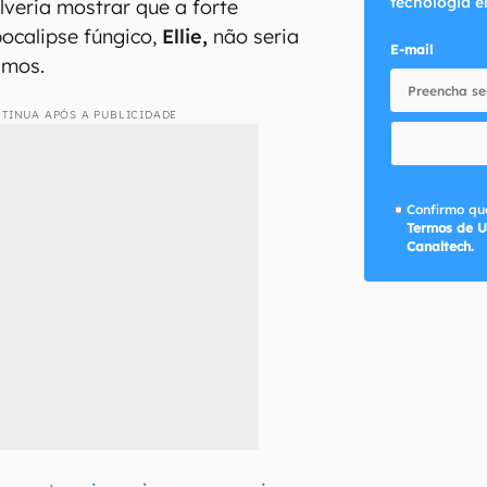
tecnologia e
veria mostrar que a forte
ocalipse fúngico,
Ellie,
não seria
E-mail
imos.
TINUA APÓS A PUBLICIDADE
Confirmo que
Termos de U
Canaltech.