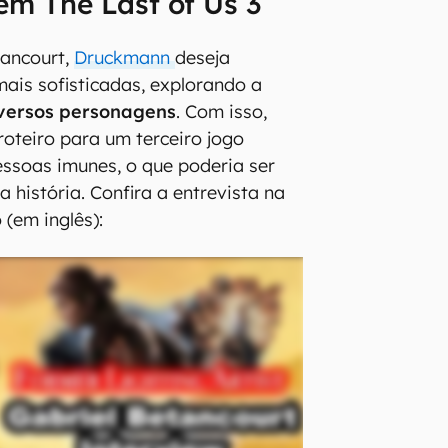
em The Last of Us 3
ancourt,
Druckmann
deseja
mais sofisticadas, explorando a
iversos personagens
. Com isso,
roteiro para um terceiro jogo
pessoas imunes, o que poderia ser
 história. Confira a entrevista na
 (em inglês):