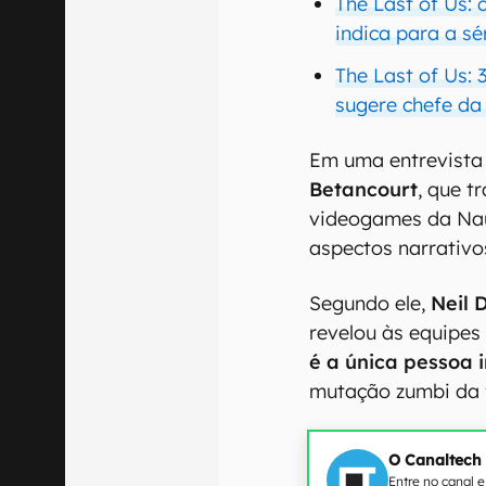
The Last of Us: 
indica para a sé
The Last of Us: 
sugere chefe d
Em uma entrevista 
Betancourt
, que t
videogames da Na
aspectos narrativ
Segundo ele,
Neil
revelou às equipe
é a única pessoa
mutação zumbi da 
O Canaltech
Entre no canal 