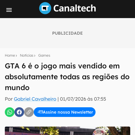
PUBLICIDADE
Seu resumo inteligente do mundo tech!
Assine a newsletter do Canaltech e receba
Home
Notícias
Games
notícias e reviews sobre tecnologia em primeira
mão.
GTA 6 é o jogo mais vendido em
absolutamente todas as regiões do
E-mail
mundo
Por
Gabriel Cavalheiro
|
01/07/2026 às 07:55
inscreva-se
Assine nossa Newsletter
Confirmo que li, aceito e concordo com os
Termos de
Uso e Política de Privacidade do Canaltech.