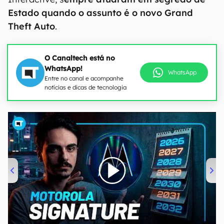
Estado quando o assunto é o novo Grand
Theft Auto
.
O Canaltech está no
WhatsApp!
WhatsApp
Entre no canal e acompanhe
notícias e dicas de tecnologia
00:00
/
20:46