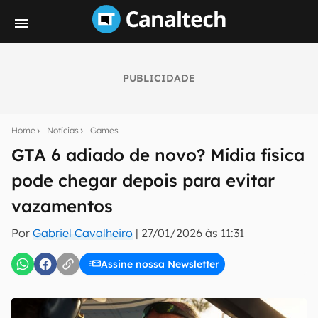
PUBLICIDADE
Seu resumo inteligente do mundo tech!
Assine a newsletter do Canaltech e receba
Home
Notícias
Games
notícias e reviews sobre tecnologia em primeira
mão.
GTA 6 adiado de novo? Mídia física
pode chegar depois para evitar
E-mail
vazamentos
Por
Gabriel Cavalheiro
|
27/01/2026 às 11:31
inscreva-se
Assine nossa Newsletter
Confirmo que li, aceito e concordo com os
Termos de
Uso e Política de Privacidade do Canaltech.