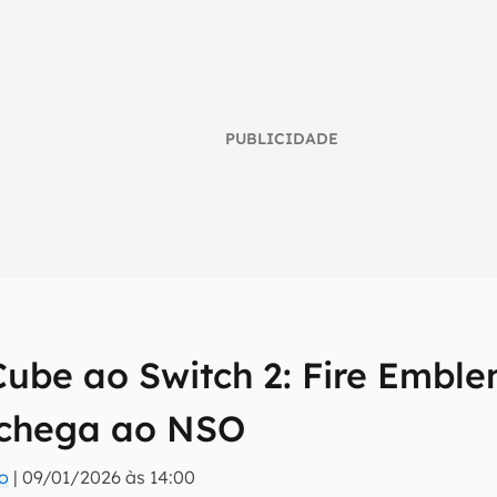
PUBLICIDADE
be ao Switch 2: Fire Emblem
umo inteligente do mundo tech!
 chega ao NSO
tter do Canaltech e receba notícias e reviews sobre tecnologia 
ro
|
09/01/2026 às 14:00