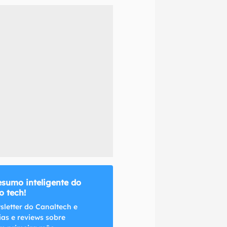
naltech.
esumo inteligente do
 tech!
sletter do Canaltech e
ias e reviews sobre