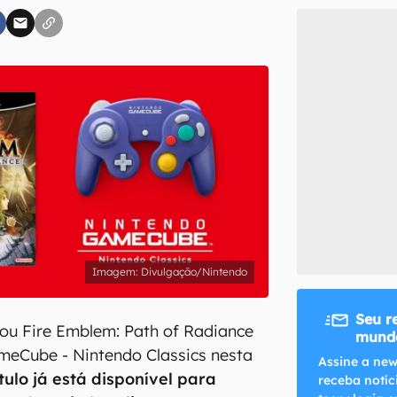
inscreva-se
li, aceito e concordo com os
Termos de Uso e Política de Privacidade do Ca
Divulgação/Nintendo
Seu r
ou Fire Emblem: Path of Radiance
mundo
meCube - Nintendo Classics nesta
Assine a new
ítulo já está disponível para
receba notíc