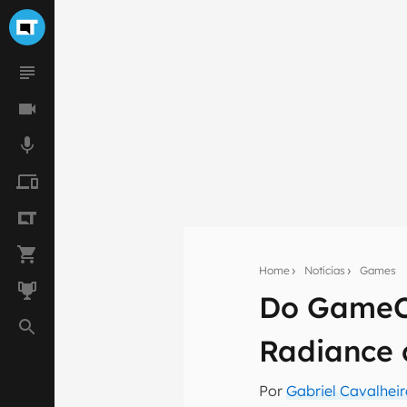
Home
Notícias
Games
Do GameCu
Seu res
Radiance
Assine a newsle
mão.
Por
Gabriel Cavalhei