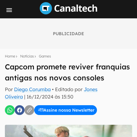
PUBLICIDADE
Seu resumo inteligente do mundo tech!
Assine a newsletter do Canaltech e receba
Home
Notícias
Games
notícias e reviews sobre tecnologia em primeira
mão.
Capcom promete reviver franquias
antigas nos novos consoles
E-mail
Por
Diego Corumba
• Editado por
Jones
Oliveira
|
16/12/2024 às 15:50
inscreva-se
Assine nossa Newsletter
Confirmo que li, aceito e concordo com os
Termos de
Uso e Política de Privacidade do Canaltech.