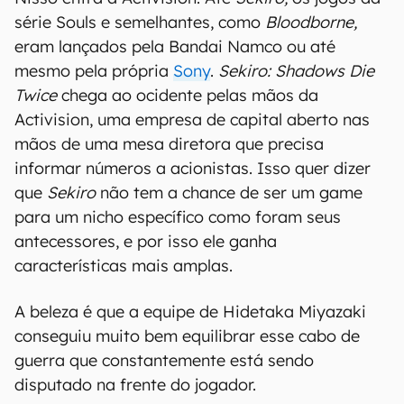
Tudo isso criou uma gama de fãs muito fiéis ao
que esses jogos representam: o gamer hardcore,
que estuda o movimento dos inimigos e tenta
incansáveis vezes até conseguir derrotar aquele
chefão mais complicado.
Nisso entra a Activision. Até
Sekiro,
os jogos da
série Souls e semelhantes, como
Bloodborne,
eram lançados pela Bandai Namco ou até
mesmo pela própria
Sony
.
Sekiro: Shadows Die
Twice
chega ao ocidente pelas mãos da
Activision, uma empresa de capital aberto nas
mãos de uma mesa diretora que precisa
informar números a acionistas. Isso quer dizer
que
Sekiro
não tem a chance de ser um game