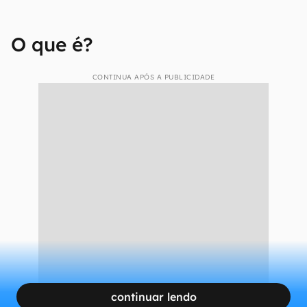
para um nicho específico como foram seus
antecessores, e por isso ele ganha
características mais amplas.
A beleza é que a equipe de Hidetaka Miyazaki
conseguiu muito bem equilibrar esse cabo de
guerra que constantemente está sendo
disputado na frente do jogador.
O que é?
CONTINUA APÓS A PUBLICIDADE