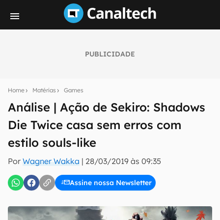
PUBLICIDADE
Seu resumo inteligente do mundo tech!
Assine a newsletter do Canaltech e receba
Home
Matérias
Games
notícias e reviews sobre tecnologia em primeira
mão.
Análise | Ação de Sekiro: Shadows
Die Twice casa sem erros com
E-mail
estilo souls-like
Por
Wagner Wakka
|
28/03/2019 às 09:35
inscreva-se
Assine nossa Newsletter
Confirmo que li, aceito e concordo com os
Termos de
Uso e Política de Privacidade do Canaltech.