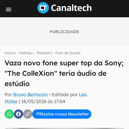
PUBLICIDADE
Seu resumo inteligente do mundo tech!
Assine a newsletter do Canaltech e receba
Home
Notícias
Produtos
Fone de Ouvido
notícias e reviews sobre tecnologia em primeira
mão.
Vaza novo fone super top da Sony;
"The ColleXion" teria áudio de
E-mail
estúdio
Por
Bruno Bertonzin
• Editado por
Léo
inscreva-se
Müller
|
18/05/2026 às 17:04
Assine nossa Newsletter
Confirmo que li, aceito e concordo com os
Termos de
Uso e Política de Privacidade do Canaltech.