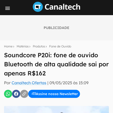
PUBLICIDADE
Seu resumo inteligente do mundo tech!
Assine a newsletter do Canaltech e receba
Home
Matérias
Produtos
Fone de Ouvido
notícias e reviews sobre tecnologia em primeira
mão.
Soundcore P20i: fone de ouvido
Bluetooth de alta qualidade sai por
E-mail
apenas R$162
Por
Canaltech Ofertas
|
09/05/2025 às 15:09
inscreva-se
Assine nossa Newsletter
Confirmo que li, aceito e concordo com os
Termos de
Uso e Política de Privacidade do Canaltech.