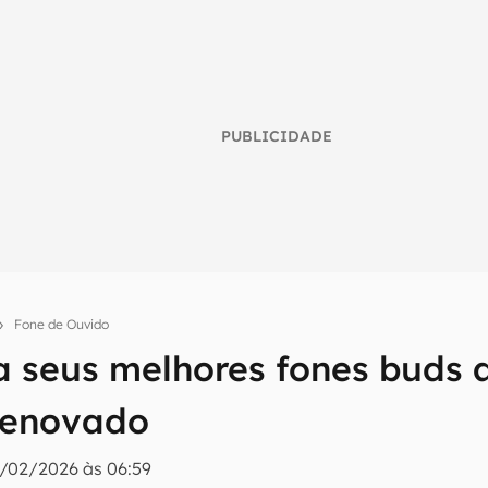
PUBLICIDADE
Fone de Ouvido
a seus melhores fones buds 
umo inteligente do mundo tech!
renovado
tter do Canaltech e receba notícias e reviews sobre tecnologia 
3/02/2026 às 06:59