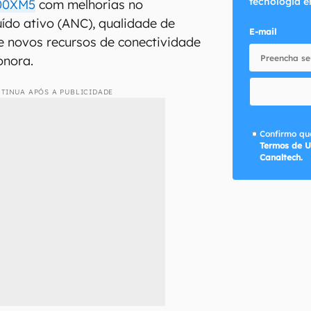
tecnologia e
00XM5
com melhorias no
ído ativo (ANC), qualidade de
E-mail
e novos recursos de conectividade
onora.
TINUA APÓS A PUBLICIDADE
Confirmo que
Termos de U
Canaltech.