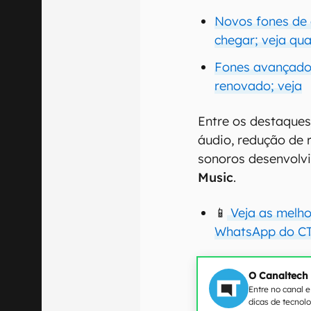
Novos fones de 
chegar; veja qu
Fones avançado
renovado; veja
Entre os destaque
áudio, redução de r
sonoros desenvolv
Music
.
📱
Veja as melho
WhatsApp do CT
O Canaltech
Entre no canal 
dicas de tecnol