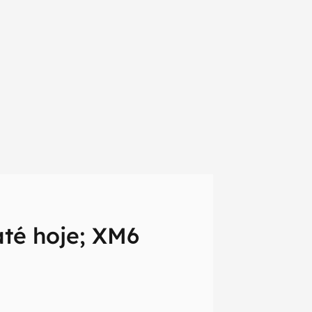
até hoje; XM6
em primeira