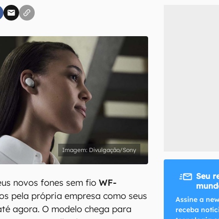
inscreva-se
li, aceito e concordo com os
Termos de Uso e Política de Privacidade do Ca
Divulgação/Sony
Seu r
us novos fones sem fio
WF-
mundo
os pela própria empresa como seus
Assine a new
até agora. O modelo chega para
receba notíc