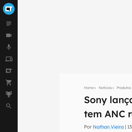
Home
Notícias
Produtos
Sony lanç
Seu res
tem ANC 
Assine a newsle
mão.
Por
Nathan Vieira
|
1