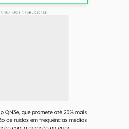
TINUA APÓS A PUBLICIDADE
hip QN3e, que promete até 25% mais
ção de ruídos em frequências médias
ação com a geração anterior.