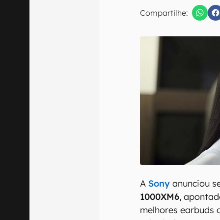
E-mail
Compartilhe:
Confirmo que 
A
Sony
anunciou se
1000XM6
, apontad
melhores earbuds 