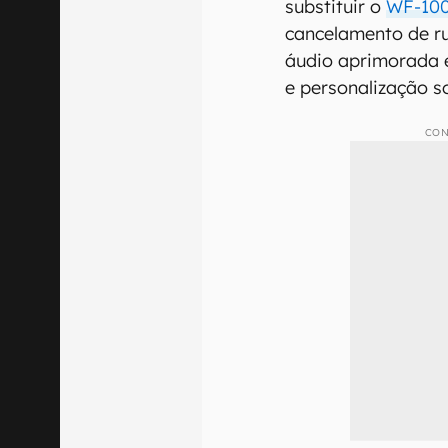
substituir o
WF-10
cancelamento de ru
áudio aprimorada 
e personalização s
CON