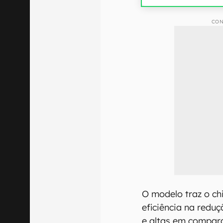
CON
O modelo traz o c
eficiência na redu
e altas em compar