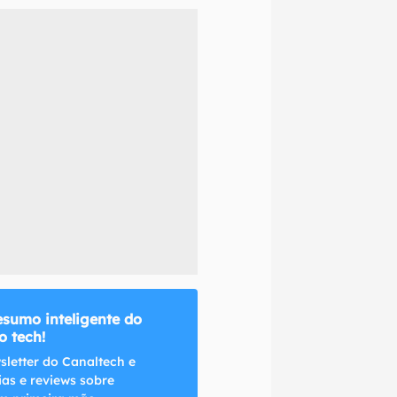
naltech.
esumo inteligente do
 tech!
sletter do Canaltech e
ias e reviews sobre