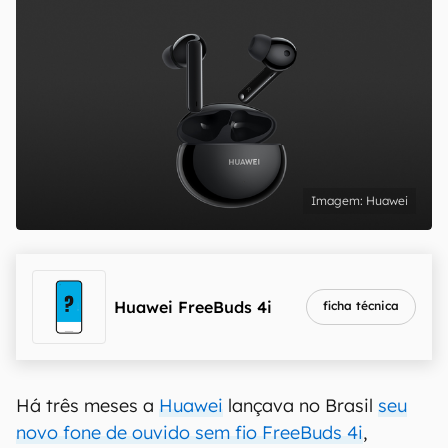
Huawei
Huawei FreeBuds 4i
ficha técnica
Há três meses a
Huawei
lançava no Brasil
seu
novo fone de ouvido sem fio FreeBuds 4i
,