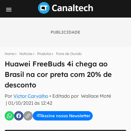
PUBLICIDADE
Seu resumo inteligente do mundo tech!
Assine a newsletter do Canaltech e receba
Home
Notícias
Produtos
Fone de Ouvido
notícias e reviews sobre tecnologia em primeira
mão.
Huawei FreeBuds 4i chega ao
Brasil na cor preta com 20% de
E-mail
desconto
Por
Victor Carvalho
• Editado por
Wallace Moté
inscreva-se
|
01/10/2021 às 12:42
Assine nossa Newsletter
Confirmo que li, aceito e concordo com os
Termos de
Uso e Política de Privacidade do Canaltech.