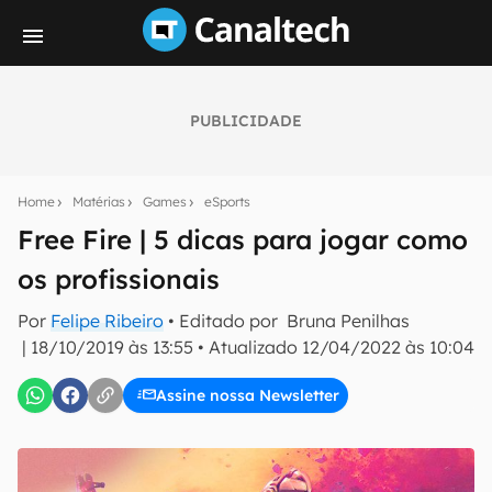
PUBLICIDADE
Seu resumo inteligente do mundo tech!
Assine a newsletter do Canaltech e receba
Home
Matérias
Games
eSports
notícias e reviews sobre tecnologia em primeira
mão.
Free Fire | 5 dicas para jogar como
os profissionais
E-mail
Por
Felipe Ribeiro
• Editado por
Bruna Penilhas
|
18/10/2019 às 13:55
•
Atualizado
12/04/2022 às 10:04
inscreva-se
Assine nossa Newsletter
Confirmo que li, aceito e concordo com os
Termos de
Uso e Política de Privacidade do Canaltech.