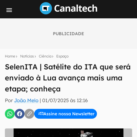
PUBLICIDADE
Seu resumo inteligente do mundo tech!
Assine a newsletter do Canaltech e receba
Home
Notícias
Ciência
Espaço
notícias e reviews sobre tecnologia em primeira
mão.
SelenITA | Satélite do ITA que será
enviado à Lua avança mais uma
E-mail
etapa; conheça
Por
João Melo
|
01/07/2025 às 12:16
inscreva-se
Assine nossa Newsletter
Confirmo que li, aceito e concordo com os
Termos de
Uso e Política de Privacidade do Canaltech.