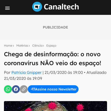
PUBLICIDADE
Seu resumo inteligente do mundo tech!
Assine a newsletter do Canaltech e receba
Home
Matérias
Ciência
Espaço
notícias e reviews sobre tecnologia em primeira
mão.
Chega de desinformação: o novo
coronavírus NÃO veio do espaço!
E-mail
Por
Patricia Gnipper
|
21/03/2020 às 19:00
•
Atualizado
21/03/2020 às 19:09
inscreva-se
Assine nossa Newsletter
Confirmo que li, aceito e concordo com os
Termos de
Uso e Política de Privacidade do Canaltech.