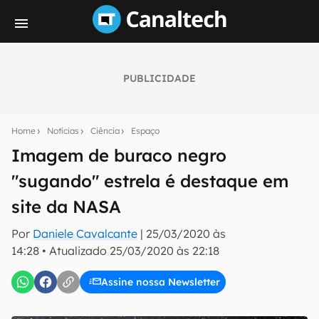
PUBLICIDADE
Seu resumo inteligente do mundo tech!
Assine a newsletter do Canaltech e receba
Home
Notícias
Ciência
Espaço
notícias e reviews sobre tecnologia em primeira
mão.
Imagem de buraco negro
"sugando" estrela é destaque em
E-mail
site da NASA
Por
Daniele Cavalcante
|
25/03/2020 às
inscreva-se
14:28
•
Atualizado
25/03/2020 às 22:18
Assine nossa Newsletter
Confirmo que li, aceito e concordo com os
Termos de
Uso e Política de Privacidade do Canaltech.