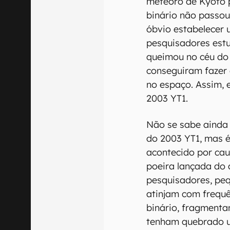
meteoro de Kyoto p
binário não passou 
óbvio estabelecer
pesquisadores est
queimou no céu do
conseguiram fazer 
no espaço. Assim, 
2003 YT1.
Não se sabe ainda
do 2003 YT1, mas é
acontecido por ca
poeira lançada do 
pesquisadores, pe
atinjam com frequê
binário, fragmenta
tenham quebrado um