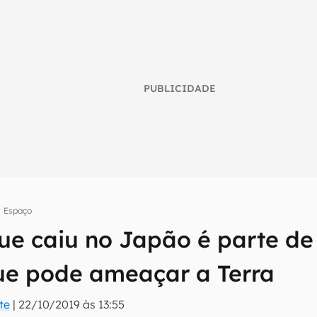
PUBLICIDADE
Espaço
ue caiu no Japão é parte de
umo inteligente do mundo tech!
ue pode ameaçar a Terra
tter do Canaltech e receba notícias e reviews sobre tecnologia 
te
|
22/10/2019 às 13:55