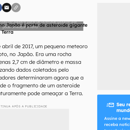
caiu no Japão é parte de asteroide gigante que
pode ameaçar a Terra
inscreva-se
li, aceito e concordo com os
Termos de Uso e Política de Privacidade do Ca
 abril de 2017, um pequeno meteoro
oto, no Japão. Era uma rocha
penas 2,7 cm de diâmetro e massa
lizando dados coletados pelo
adores determinaram agora que a
ade o fragmento de um asteroide
uturamente pode ameaçar a Terra.
Seu r
TINUA APÓS A PUBLICIDADE
mundo
Assine a new
receba notíc