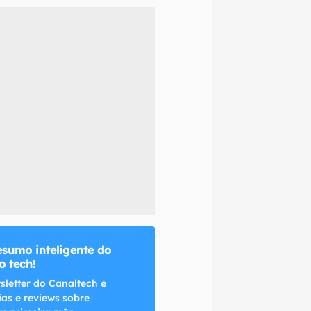
naltech.
esumo inteligente do
 tech!
sletter do Canaltech e
ias e reviews sobre