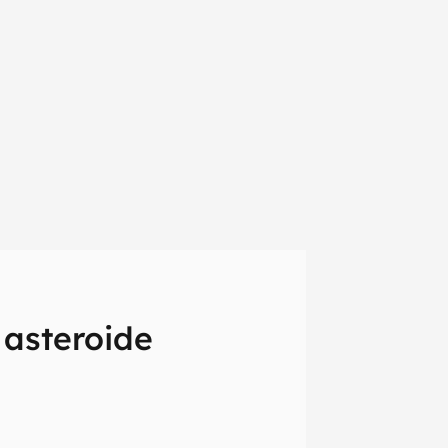
 asteroide
em primeira