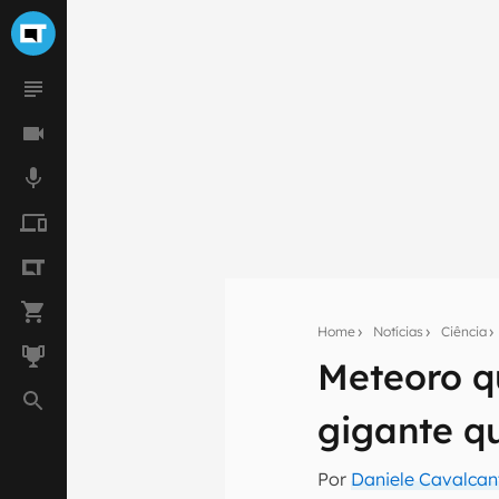
Home
Notícias
Ciência
Meteoro q
Seu res
gigante q
Assine a newsle
mão.
Por
Daniele Cavalcan