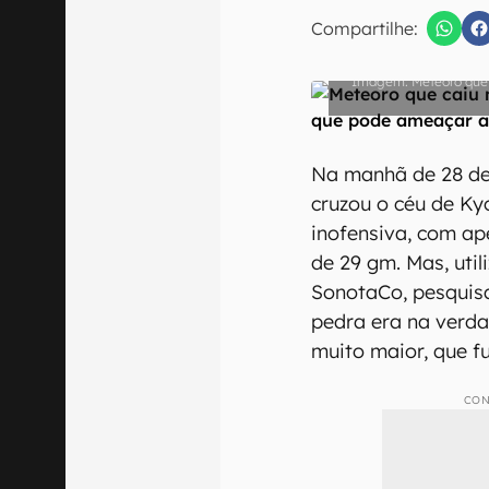
E-mail
Compartilhe:
Meteoro que 
Confirmo que 
Na manhã de 28 de
cruzou o céu de Ky
inofensiva, com a
de 29 gm. Mas, uti
SonotaCo, pesquis
pedra era na verd
muito maior, que f
CON