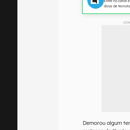
Entre no canal 
dicas de tecnol
CON
Demorou algum tem