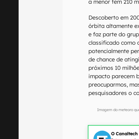
a menor tem 210 m
Descoberto em 200
órbita altamente ex
e faz parte do grup
classificado como 
potencialmente pe
de chance de atin
próximos 10 milhõe
impacto parecem b
preocuparmos, mas 
pesquisadores o c
Imagem do meteoro que 
O Canaltech