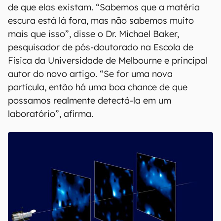
gravidade. Um dos candidatos é o
áxion, uma
partícula hipotética que tem sido estudada
e
talvez seja o componente essa matéria escura
fria (MEF). Outro candidato é o WIMP (partícula
massiva de interação fraca).
Cientistas em todo o mundo realizam
experimentos para tentar detectar essas
partículas, ou pelo menos conseguir evidências
de que elas existam. “Sabemos que a matéria
escura está lá fora, mas não sabemos muito
mais que isso”, disse o Dr. Michael Baker,
pesquisador de pós-doutorado na Escola de
Física da Universidade de Melbourne e principal
autor do novo artigo. “Se for uma nova
partícula, então há uma boa chance de que
possamos realmente detectá-la em um