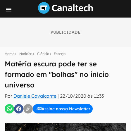
PUBLICIDADE
Seu resumo inteligente do mundo tech!
Assine a newsletter do Canaltech e receba
Home
Notícias
Ciência
Espaço
notícias e reviews sobre tecnologia em primeira
mão.
Matéria escura pode ter se
formado em "bolhas" no início
E-mail
universo
Por
Daniele Cavalcante
|
22/10/2020 às 11:33
inscreva-se
Assine nossa Newsletter
Confirmo que li, aceito e concordo com os
Termos de
Uso e Política de Privacidade do Canaltech.