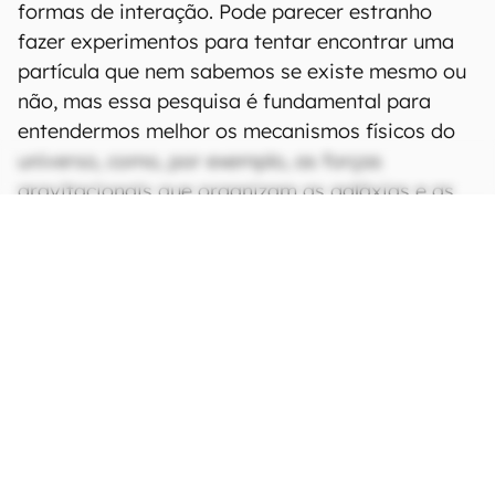
Mapa criado a partir da observação de meio milhão de galáxias através
do telescópio Hubble e dados de alguns telescópios terrestres,
revelando onde a matéria escura esteria (Imagem:
Reprodução/NASA/ESA/R. Massey)
Se for detectada, a partícula poderá ser
estudada e os cientistas estimarão sua massa e
formas de interação. Pode parecer estranho
fazer experimentos para tentar encontrar uma
partícula que nem sabemos se existe mesmo ou
não, mas essa pesquisa é fundamental para
entendermos melhor os mecanismos físicos do
universo, como, por exemplo, as forças
gravitacionais que organizam as galáxias e as
mantém da forma que vemos hoje.