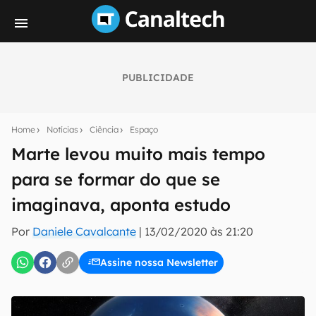
PUBLICIDADE
Seu resumo inteligente do mundo tech!
Assine a newsletter do Canaltech e receba
Home
Notícias
Ciência
Espaço
notícias e reviews sobre tecnologia em primeira
mão.
Marte levou muito mais tempo
para se formar do que se
E-mail
imaginava, aponta estudo
Por
Daniele Cavalcante
|
13/02/2020 às 21:20
inscreva-se
Assine nossa Newsletter
Confirmo que li, aceito e concordo com os
Termos de
Uso e Política de Privacidade do Canaltech.