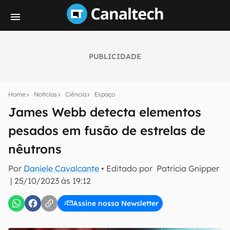
PUBLICIDADE
Seu resumo inteligente do mundo tech!
Assine a newsletter do Canaltech e receba
Home
Notícias
Ciência
Espaço
notícias e reviews sobre tecnologia em primeira
mão.
James Webb detecta elementos
pesados em fusão de estrelas de
E-mail
nêutrons
Por
Daniele Cavalcante
• Editado por
Patricia Gnipper
inscreva-se
|
25/10/2023 às 19:12
Assine nossa Newsletter
Confirmo que li, aceito e concordo com os
Termos de
Uso e Política de Privacidade do Canaltech.