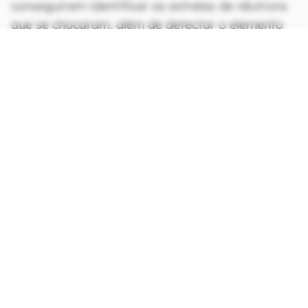
conseguiram identificar as estrelas de nêutrons
que se chocaram, além de detectar o elemento
químico telúrio em meio ao material liberado por
ela.
CONTINUA APÓS A PUBLICIDADE