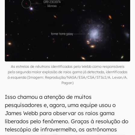
As estrelas de nêutrons identificadas pelo Webb como responsáveis
pela segunda maior explosão de raios gama já detectada, identificadas
à esquerda (Imagem: Reprodução/NASA/ESA/CSA/STScI/A. Levan/A.
Pagan)
Isso chamou a atenção de muitos
pesquisadores e, agora, uma equipe usou o
James Webb para observar os raios gama
liberados pelo fenômeno. Graças à resolução do
telescópio de infravermelho, os astrônomos