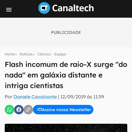
PUBLICIDADE
Seu resumo inteligente do mundo tech!
Assine a newsletter do Canaltech e receba
Home
Notícias
Ciência
Espaço
notícias e reviews sobre tecnologia em primeira
mão.
Flash incomum de raio-X surge "do
nada" em galáxia distante e
E-mail
intriga cientistas
Por
Daniele Cavalcante
|
12/09/2019 às 11:59
inscreva-se
Assine nossa Newsletter
Confirmo que li, aceito e concordo com os
Termos de
Uso e Política de Privacidade do Canaltech.