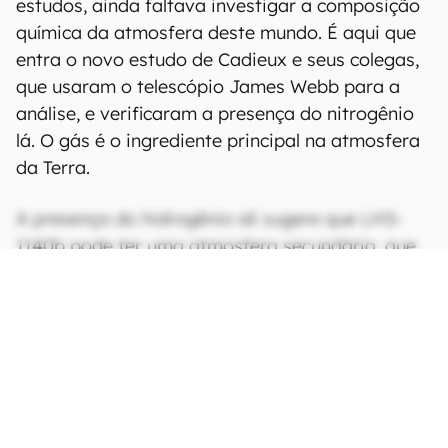
estudos, ainda faltava investigar a composição
química da atmosfera deste mundo. É aqui que
entra o novo estudo de Cadieux e seus colegas,
que usaram o telescópio James Webb para a
análise, e verificaram a presença do nitrogênio
lá. O gás é o ingrediente principal na atmosfera
da Terra.
A presença do hidrogênio ali sugere que LHS-
1140b pode ter uma atmosfera secundária, que
teria surgido após a formação do mundo.
“Detectar uma atmosfera parecida com a da
Terra em um planeta temperado é forçar o
telescópio James Webb
aos seus limites, mas é
viável”, disse o coautor René Doyon.
“Precisamos só de muito tempo de
observação”.