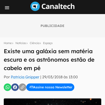
PUBLICIDADE
Seu resumo inteligente do mundo tech!
Assine a newsletter do Canaltech e receba
Home
Notícias
Ciência
Espaço
notícias e reviews sobre tecnologia em primeira
mão.
Existe uma galáxia sem matéria
escura e os astrônomos estão de
E-mail
cabelo em pé
Por
Patricia Gnipper
|
29/03/2018 às 13:00
inscreva-se
Assine nossa Newsletter
Confirmo que li, aceito e concordo com os
Termos de
Uso e Política de Privacidade do Canaltech.