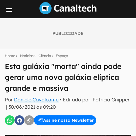
PUBLICIDADE
Seu resumo inteligente do mundo tech!
Assine a newsletter do Canaltech e receba
Home
Notícias
Ciência
Espaço
notícias e reviews sobre tecnologia em primeira
mão.
Esta galáxia "morta" ainda pode
gerar uma nova galáxia elíptica
E-mail
grande e massiva
Por
Daniele Cavalcante
• Editado por
Patricia Gnipper
inscreva-se
|
30/06/2021 às 09:20
Assine nossa Newsletter
Confirmo que li, aceito e concordo com os
Termos de
Uso e Política de Privacidade do Canaltech.