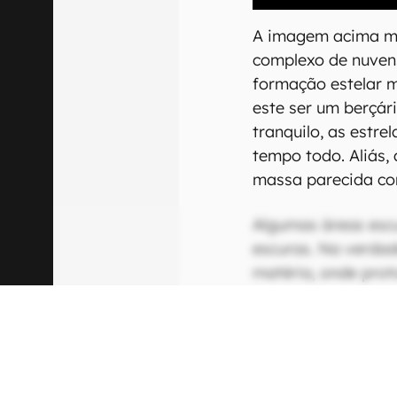
A imagem acima mo
complexo de nuvens
formação estelar m
este ser um berçár
tranquilo, as estre
tempo todo. Aliás,
massa parecida co
Algumas áreas esc
escuras. Na verdad
matéria, onde prot
desenvolvendo. Qu
estrelas disparam 
espaço.
O
telescópio Jame