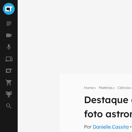
Home
Matérias
Ciência
Seu res
Destaque 
Assine a newsle
mão.
foto astr
E-mail
Por
Danielle Cassita
•