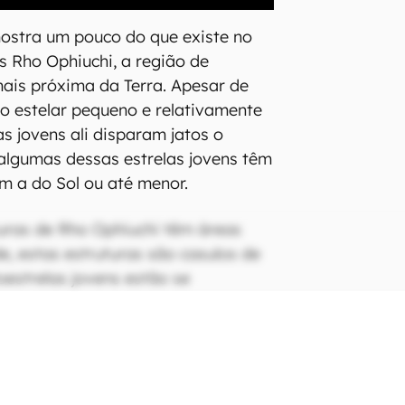
stra um pouco do que existe no
 Rho Ophiuchi, a região de
ais próxima da Terra. Apesar de
io estelar pequeno e relativamente
las jovens ali disparam jatos o
 algumas dessas estrelas jovens têm
m a do Sol ou até menor.
uras de Rho Ophiuchi têm áreas
e, estas estruturas são casulos de
oestrelas jovens estão se
ando rompem tais envelopes, as
jatos em direção oposta no
s Webb observou a região
em meio