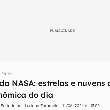
PUBLICIDADE
Espaço
umo inteligente do mundo tech!
da NASA: estrelas e nuvens 
tter do Canaltech e receba notícias e reviews sobre tecnologia 
onômica do dia
 Editado por
Luciana Zaramela
|
11/06/2024 às 13:09