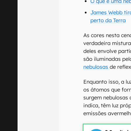
O que é uma neb
James Webb tira
perto da Terra
As cores nesta cen
verdadeira mistura
deles envolve partí
são iluminadas pel
nebulosas
de refle
Enquanto isso, a lu
os átomos que for
surgem nebulosas 
indica, têm luz pró
emissões avermelh