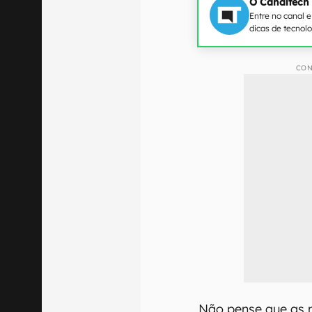
O Canaltech
Entre no canal 
dicas de tecnol
CON
Não pense que as n