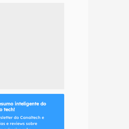
naltech.
esumo inteligente do
 tech!
sletter do Canaltech e
ias e reviews sobre