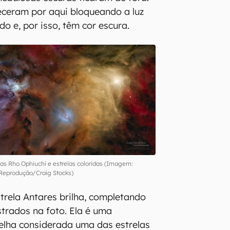
ceram por aqui bloqueando a luz
do e, por isso, têm cor escura.
s Rho Ophiuchi e estrelas coloridas (Imagem:
Reprodução/Craig Stocks)
strela Antares brilha, completando
trados na foto. Ela é uma
elha considerada uma das estrelas