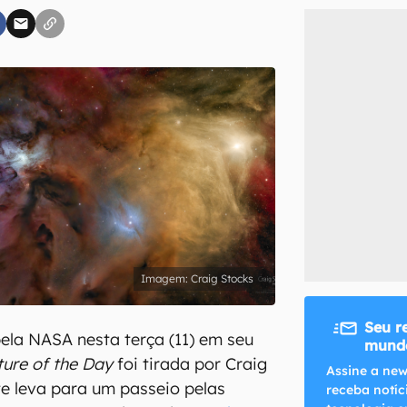
inscreva-se
li, aceito e concordo com os
Termos de Uso e Política de Privacidade do Ca
Craig Stocks
Seu r
ela NASA nesta terça (11) em seu
mundo
ure of the Day
foi tirada por Craig
Assine a new
 te leva para um passeio pelas
receba notíc