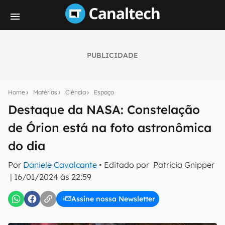
PUBLICIDADE
Seu resumo inteligente do mundo tech!
Assine a newsletter do Canaltech e receba
Home
Matérias
Ciência
Espaço
notícias e reviews sobre tecnologia em primeira
mão.
Destaque da NASA: Constelação
de Órion está na foto astronômica
E-mail
do dia
Por
Daniele Cavalcante
• Editado por
Patricia Gnipper
inscreva-se
|
16/01/2024 às 22:59
Assine nossa Newsletter
Confirmo que li, aceito e concordo com os
Termos de
Uso e Política de Privacidade do Canaltech.