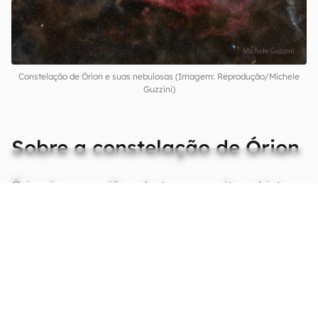
Constelação de Órion e suas nebulosas (Imagem: Reprodução/Michele
Guzzini)
Sobre a constelação de Órion
Órion é uma região celeste com muitos objetos
que chamam a atenção da maioria das pessoas
que olham para cima à noite. Provavelmente, é
uma das primeiras constelações que as crianças
aprendem a identificar: as estrelas que formam
as famosas "Três Marias" é nada menos que o
cinturão de Órion, o Caçador.