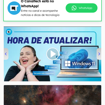
O Canaltech está no
WhatsApp!
WhatsApp
Entre no canal e acompanhe
notícias e dicas de tecnologia
00:00
/
04:52