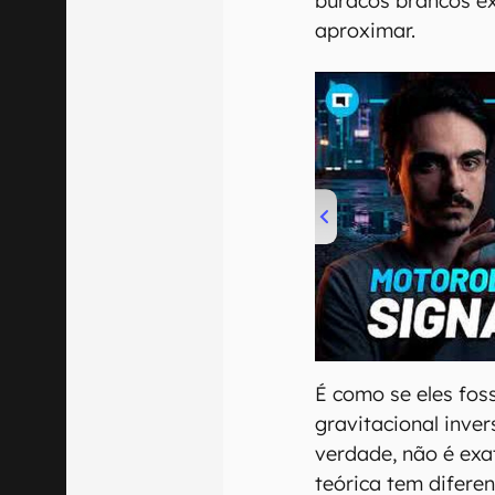
buracos brancos ex
aproximar.
00:00
/
20:46
É como se eles fos
gravitacional inver
verdade, não é exa
teórica tem difere