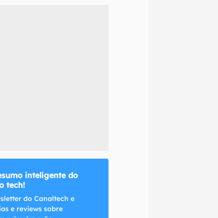
naltech.
esumo inteligente do
 tech!
sletter do Canaltech e
ias e reviews sobre