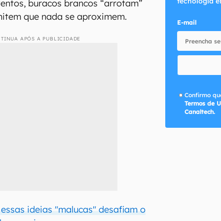
tecnologia e
ventos, buracos brancos “arrotam”
mitem que nada se aproximem.
E-mail
TINUA APÓS A PUBLICIDADE
Confirmo que
Termos de U
Canaltech.
 essas ideias "malucas" desafiam o