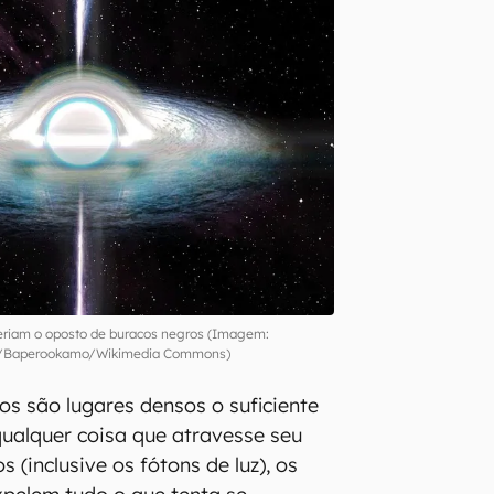
eriam o oposto de buracos negros (Imagem:
/Baperookamo/Wikimedia Commons)
os são lugares densos o suficiente
qualquer coisa que atravesse seu
s (inclusive os fótons de luz), os