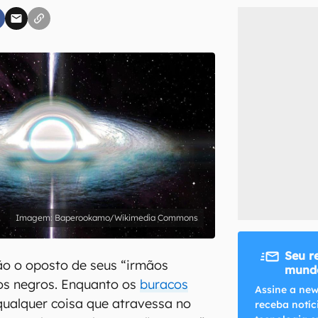
inscreva-se
li, aceito e concordo com os
Termos de Uso e Política de Privacidade do Ca
Baperookamo/Wikimedia Commons
Seu r
ão o oposto de seus “irmãos
mundo
os negros. Enquanto os
buracos
Assine a new
ualquer coisa que atravessa no
receba notíc