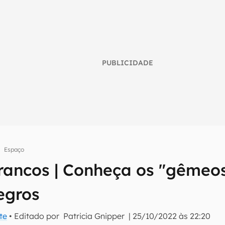
PUBLICIDADE
Espaço
rancos | Conheça os "gêmeo
umo inteligente do mundo tech!
egros
tter do Canaltech e receba notícias e reviews sobre tecnologia 
te
• Editado por
Patricia Gnipper
|
25/10/2022 às 22:20