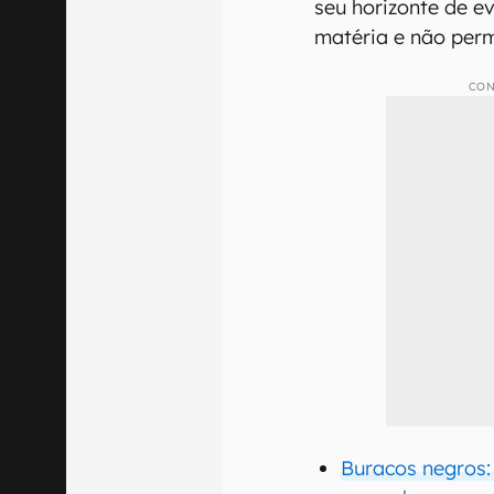
seu horizonte de e
matéria e não per
CON
Buracos negros: