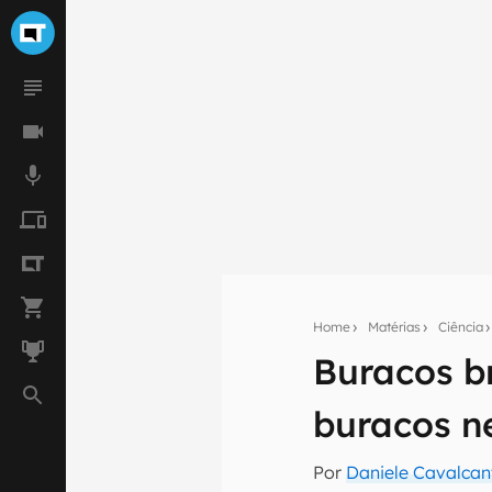
Home
Matérias
Ciência
Buracos b
Seu res
buracos n
Assine a newsle
mão.
Por
Daniele Cavalcan