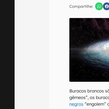
E-mail
Compartilhe:
Confirmo que 
Buracos brancos s
gêmeos”, os burac
negros
“engolem” q