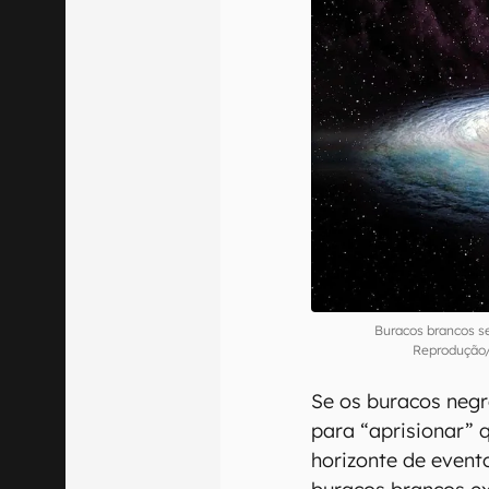
Buracos brancos s
Reprodução
Se os buracos negr
para “aprisionar” 
horizonte de evento