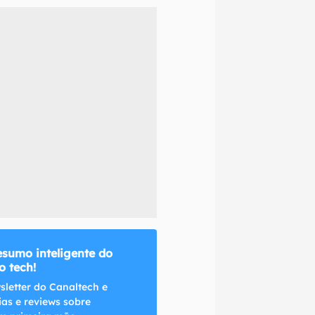
naltech.
esumo inteligente do
 tech!
sletter do Canaltech e
ias e reviews sobre