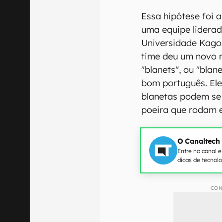
Essa hipótese foi
uma equipe liderad
Universidade Kago
time deu um novo n
"blanets", ou "bla
bom português. El
blanetas podem se 
poeira que rodam 
O Canaltech
Entre no canal 
dicas de tecnol
CON