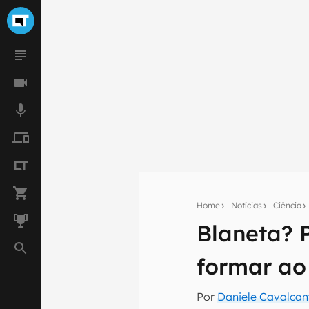
Home
Notícias
Ciência
Blaneta? 
Seu res
formar ao
Assine a newsle
mão.
Por
Daniele Cavalcan