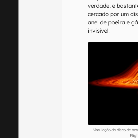
verdade, é bastant
cercado por um di
anel de poeira e g
invisível.
Simulação do disco de ac
Flig