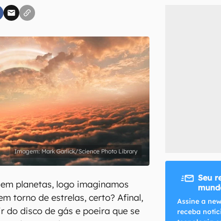
inscreva-se
li, aceito e concordo com os
Termos de Uso e Política de Privacidade do Ca
Mark Garlick/Science Photo Library
Seu r
em planetas, logo imaginamos
mundo
m torno de estrelas, certo? Afinal,
Assine a new
ir do disco de gás e poeira que se
receba notíc