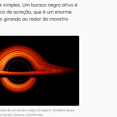
e simples. Um buraco negro ativo é
sco de acreção, que é um enorme
ás girando ao redor do monstro
reção de um buraco negro (Imagem: Goddard Space
ht Center/Jeremy Schnittman)