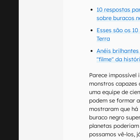
10 respostas pa
sobre buracos n
Esses são os 10
Terra
Anéis brilhante
"filme" da histó
Parece impossível 
monstros capazes 
uma equipe de cien
podem se formar ao
mostraram que há 
buraco negro supe
planetas poderiam 
possamos vê-los, já