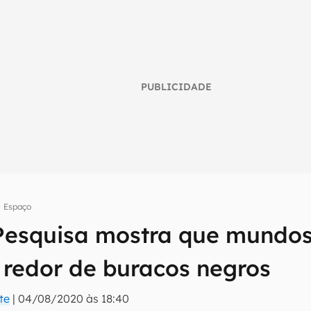
PUBLICIDADE
Espaço
Pesquisa mostra que mundo
umo inteligente do mundo tech!
 redor de buracos negros
tter do Canaltech e receba notícias e reviews sobre tecnologia 
te
|
04/08/2020 às 18:40