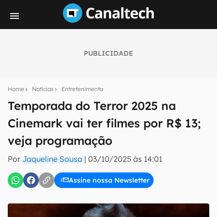
PUBLICIDADE
Seu resumo inteligente do mundo tech!
Assine a newsletter do Canaltech e receba
Home
Notícias
Entretenimento
notícias e reviews sobre tecnologia em primeira
mão.
Temporada do Terror 2025 na
Cinemark vai ter filmes por R$ 13;
E-mail
veja programação
Por
Jaqueline Sousa
|
03/10/2025 às 14:01
inscreva-se
Assine nossa Newsletter
Confirmo que li, aceito e concordo com os
Termos de
Uso e Política de Privacidade do Canaltech.