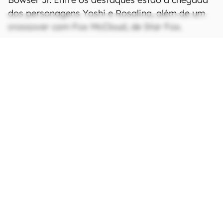
Dando continuidade aos eventos de Super Mario
Bros.,
Super Mario Galaxy
acompanha Mario e
companhia em uma aventura espacial para
impedir os planos de dominação mundial de
Bowser Jr. Entre os destaques estão a chegada
dos personagens Yoshi e Rosalina, além de um
crossover com Fox McCloud, de Star Fox.
Super Mario Galaxy: O Filme
está em cartaz
nos cinemas brasileiros.
Fonte:
Deadline