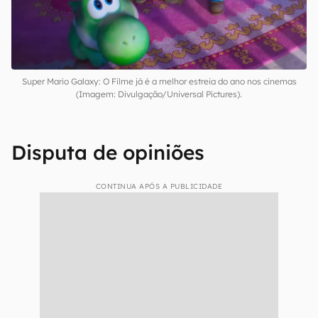
bilheterias até atingir o mesmo patamar do
filme antecessor, que ultrapassou o marco de
US$ 1 bilhão em arrecadação mundial em 2023.
Super Mario Galaxy: O Filme já é a melhor estreia do ano nos cinemas
(Imagem: Divulgação/Universal Pictures).