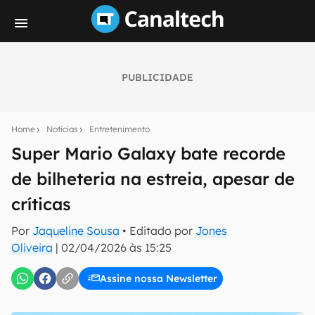
PUBLICIDADE
Seu resumo inteligente do mundo tech!
Assine a newsletter do Canaltech e receba
Home
Notícias
Entretenimento
notícias e reviews sobre tecnologia em primeira
mão.
Super Mario Galaxy bate recorde
de bilheteria na estreia, apesar de
E-mail
críticas
Por
Jaqueline Sousa
• Editado por
Jones
inscreva-se
Oliveira
|
02/04/2026 às 15:25
Assine nossa Newsletter
Confirmo que li, aceito e concordo com os
Termos de
Uso e Política de Privacidade do Canaltech.