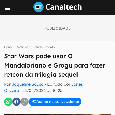
PUBLICIDADE
Seu resumo inteligente do mundo tech!
Assine a newsletter do Canaltech e receba
Home
Notícias
Entretenimento
notícias e reviews sobre tecnologia em primeira
mão.
Star Wars pode usar O
Mandaloriano e Grogu para fazer
E-mail
retcon da trilogia sequel
Por
Jaqueline Sousa
• Editado por
Jones
inscreva-se
Oliveira
|
23/04/2026 às 10:25
Assine nossa Newsletter
Confirmo que li, aceito e concordo com os
Termos de
Uso e Política de Privacidade do Canaltech.