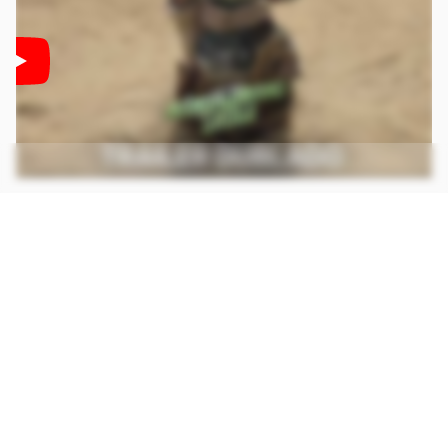
Logo, mais do que apresentar uma aventura
divertida entre Din Djarin e o fofo Baby Yoda, a
produção pode inserir uma contextualização
aqui e acolá para tentar explicar ao grande
público o que veio em seguida, marcando uma
nova chance para a franquia nas telonas.
O Mandaloriano e Grogu
estreia no dia 21 de
maio nos cinemas. Enquanto isso, aproveite