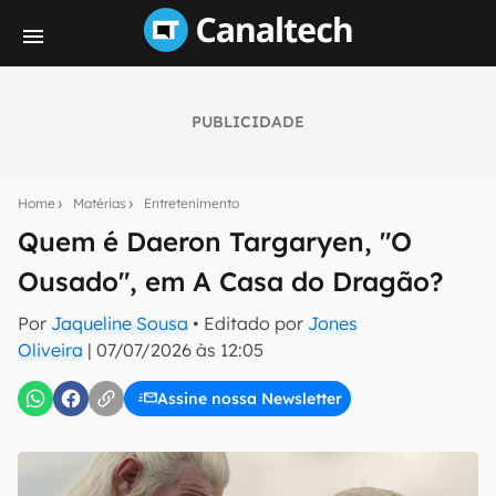
PUBLICIDADE
Seu resumo inteligente do mundo tech!
Assine a newsletter do Canaltech e receba
Home
Matérias
Entretenimento
notícias e reviews sobre tecnologia em primeira
mão.
Quem é Daeron Targaryen, "O
Ousado", em A Casa do Dragão?
E-mail
Por
Jaqueline Sousa
• Editado por
Jones
Oliveira
|
07/07/2026 às 12:05
inscreva-se
Assine nossa Newsletter
Confirmo que li, aceito e concordo com os
Termos de
Uso e Política de Privacidade do Canaltech.