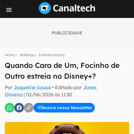
PUBLICIDADE
Seu resumo inteligente do mundo tech!
Assine a newsletter do Canaltech e receba
Home
Matérias
Entretenimento
notícias e reviews sobre tecnologia em primeira
mão.
Quando Cara de Um, Focinho de
Outro estreia no Disney+?
E-mail
Por
Jaqueline Sousa
• Editado por
Jones
Oliveira
|
02/06/2026 às 11:30
inscreva-se
Assine nossa Newsletter
Confirmo que li, aceito e concordo com os
Termos de
Uso e Política de Privacidade do Canaltech.