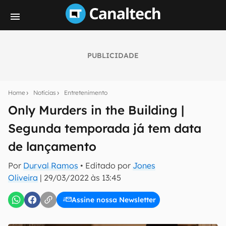
PUBLICIDADE
Seu resumo inteligente do mundo tech!
Assine a newsletter do Canaltech e receba
Home
Notícias
Entretenimento
notícias e reviews sobre tecnologia em primeira
mão.
Only Murders in the Building |
Segunda temporada já tem data
E-mail
de lançamento
Por
Durval Ramos
• Editado por
Jones
inscreva-se
Oliveira
|
29/03/2022 às 13:45
Assine nossa Newsletter
Confirmo que li, aceito e concordo com os
Termos de
Uso e Política de Privacidade do Canaltech.