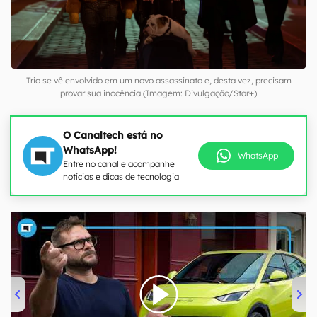
Trio se vê envolvido em um novo assassinato e, desta vez, precisam
provar sua inocência (Imagem: Divulgação/Star+)
O Canaltech está no
WhatsApp!
WhatsApp
Entre no canal e acompanhe
notícias e dicas de tecnologia