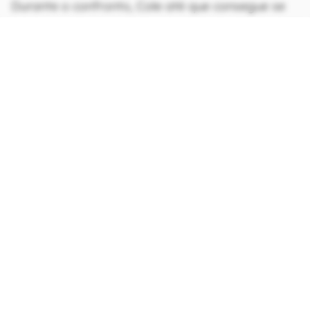
Durante o confronto, Cole até que consegue se
sair bem inicialmente com alguns golpes
precisos, mas o vilão logo assume a dianteira na
luta, vencendo o combate de maneira sangrenta
e violenta. Young, infelizmente, morre sem muito
alarde ainda na metade do filme e não volta a
ser mencionado depois disso.
CONTINUA APÓS A PUBLICIDADE