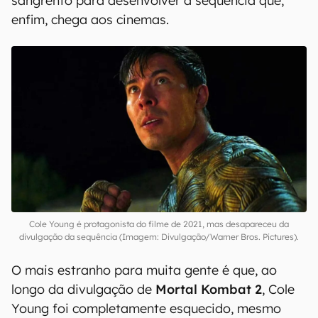
sangrento para desenvolver a sequência que,
enfim, chega aos cinemas.
Cole Young é protagonista do filme de 2021, mas desapareceu da
divulgação da sequência (Imagem: Divulgação/Warner Bros. Pictures).
O mais estranho para muita gente é que, ao
longo da divulgação de
Mortal Kombat 2
, Cole
Young foi completamente esquecido, mesmo