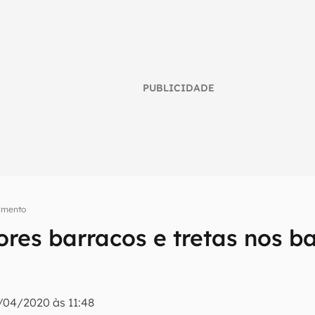
PUBLICIDADE
nimento
res barracos e tretas nos b
umo inteligente do mundo tech!
tter do Canaltech e receba notícias e reviews sobre tecnologia 
/04/2020 às 11:48