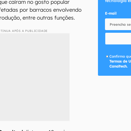
tecnologia e
que caíram no gosto popular
etadas por barracos envolvendo
E-mail
produção, entre outras funções.
TINUA APÓS A PUBLICIDADE
Confirmo que
Termos de U
Canaltech.