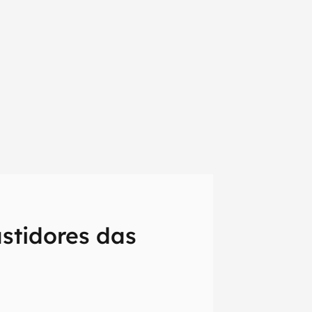
astidores das
em primeira