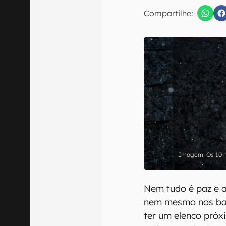
E-mail
Compartilhe:
Confirmo que 
Os 10 m
Nem tudo é paz e 
nem mesmo nos bas
ter um elenco próx