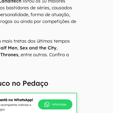
Canaltech
listou os 10 maiores
nos bastidores de séries, causados
personalidade, forma de atuação,
drogas ou ainda por competições de
m mais tretas dos últimos tempos
alf Men
,
Sex and the City
,
 Thrones
, entre outras. Confira a
uco no Pedaço
 está no WhatsApp!
WhatsApp
e acompanhe notícias e
ogia