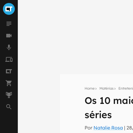
Home
Matérias
Entrete
Os 10 maio
Seu res
séries
Assine a newsle
mão.
Por
Natalie Rosa
|
28