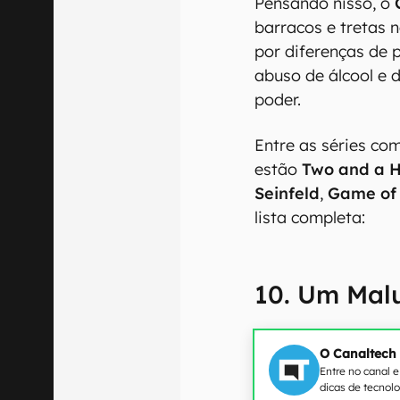
Pensando nisso, o
barracos e tretas 
por diferenças de 
abuso de álcool e 
poder.
Entre as séries co
estão
Two and a H
Seinfeld
,
Game of
lista completa:
10. Um Mal
O Canaltech
Entre no canal 
dicas de tecnol