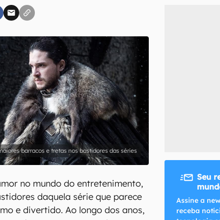
inscreva-se
li, aceito e concordo com os
Termos de Uso e Política de Privacidade do Ca
aiores barracos e tretas nos bastidores das séries
Seu r
amor no mundo do entretenimento,
mundo
tidores daquela série que parece
Assine a new
imo e divertido. Ao longo dos anos,
receba notíc