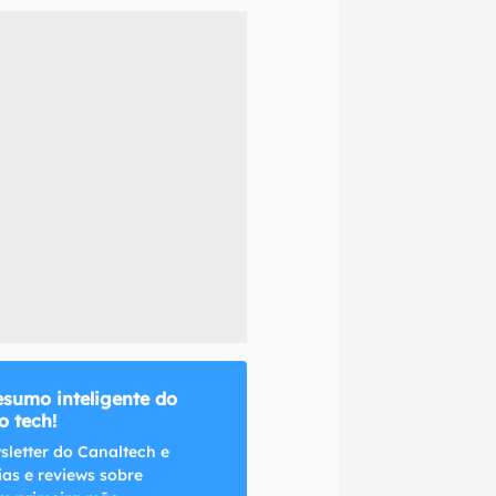
naltech.
esumo inteligente do
 tech!
sletter do Canaltech e
ias e reviews sobre