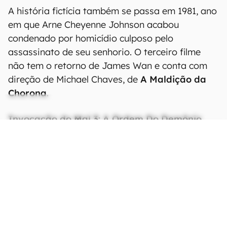
A história fictícia também se passa em 1981, ano
em que Arne Cheyenne Johnson acabou
condenado por homicídio culposo pelo
assassinato de seu senhorio. O terceiro filme
não tem o retorno de James Wan e conta com
direção de Michael Chaves, de
A Maldição da
Chorona
.
Invocação do Mal 3: A Ordem Do Demônio
está estreando exclusivamente nos cinemas,
mas em breve poderá ser assistido também no
catálogo do HBO Max
, que está chegando à
América Latina em julho.