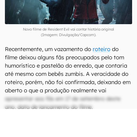
Novo filme de Resident Evil vai contar história original
(Imagem: Divulgação/Capcom).
Recentemente, um vazamento do
roteiro
do
filme deixou alguns fãs preocupados pelo tom
humorístico e pastelão do enredo, que contaria
até mesmo com bebês zumbis. A veracidade do
roteiro, porém, não foi confirmada, deixando em
aberto o que a produção realmente vai
apresentar aos fãs em 17 de setembro deste
ano, data de lançamento do filme.
CONTINUA APÓS A PUBLICIDADE