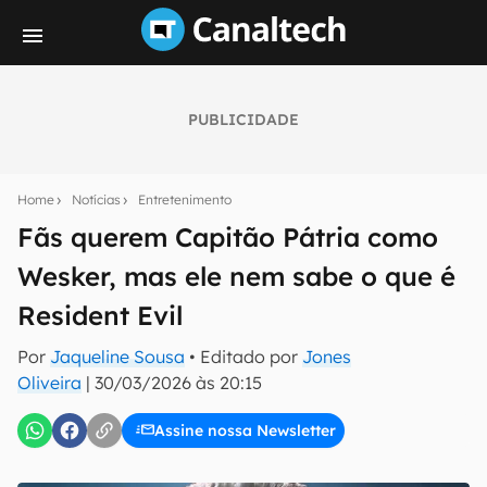
PUBLICIDADE
Seu resumo inteligente do mundo tech!
Assine a newsletter do Canaltech e receba
Home
Notícias
Entretenimento
notícias e reviews sobre tecnologia em primeira
mão.
Fãs querem Capitão Pátria como
Wesker, mas ele nem sabe o que é
E-mail
Resident Evil
Por
Jaqueline Sousa
• Editado por
Jones
inscreva-se
Oliveira
|
30/03/2026 às 20:15
Assine nossa Newsletter
Confirmo que li, aceito e concordo com os
Termos de
Uso e Política de Privacidade do Canaltech.