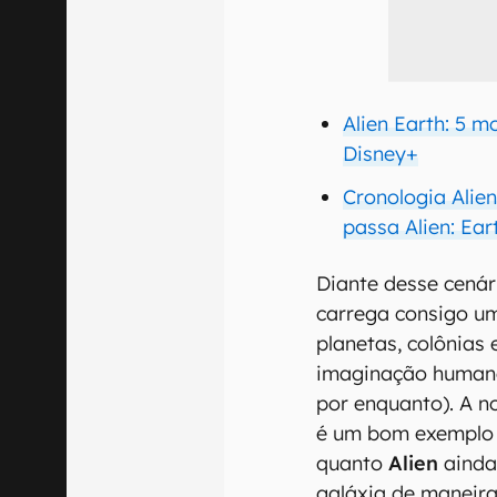
Alien Earth: 5 m
Disney+
Cronologia Alie
passa Alien: Ear
Diante desse cenár
carrega consigo um
planetas, colônias
imaginação humana
por enquanto). A n
é um bom exemplo
quanto
Alien
ainda
galáxia de maneiras