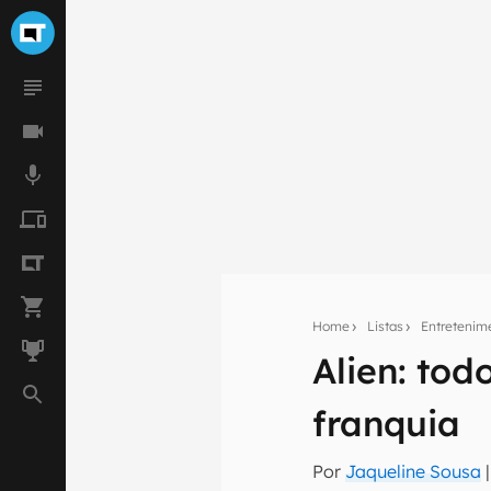
Home
Listas
Entretenim
Alien: tod
Seu res
franquia
Assine a newsle
mão.
Por
Jaqueline Sousa