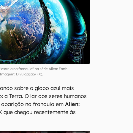
"estreia na franquia" na série Alien: Earth
(Imagem: Divulgação/FX).
ando sobre o globo azul mais
: a Terra. O lar dos seres humanos
a aparição na franquia em
Alien:
 FX que chegou recentemente às