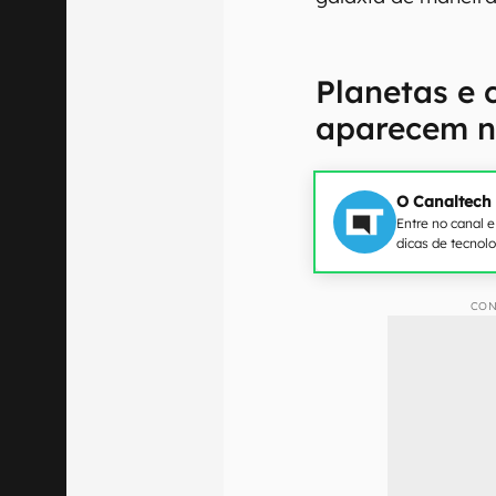
Planetas e 
aparecem na
O Canaltech
Entre no canal 
dicas de tecnol
CON