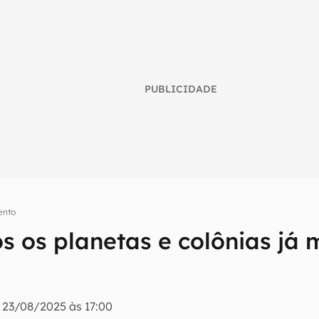
PUBLICIDADE
ento
os os planetas e colônias já
umo inteligente do mundo tech!
tter do Canaltech e receba notícias e reviews sobre tecnologia 
|
23/08/2025 às 17:00