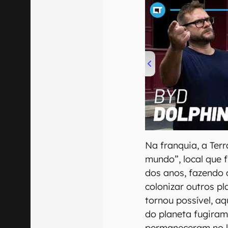
00:00
/
04:07
Na franquia, a Ter
mundo”, local que 
dos anos, fazendo 
colonizar outros pl
tornou possível, a
do planeta fugira
permaneceram no l