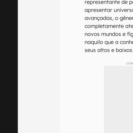
representante de p
apresentar universo
avançadas, o gêne
completamente ater
novos mundos e fi
naquilo que a con
seus altos e baixo
CON