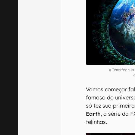
A Terra fez sua 
Vamos começar fal
famoso do universo
só fez sua primeir
Earth
, a série da
telinhas.