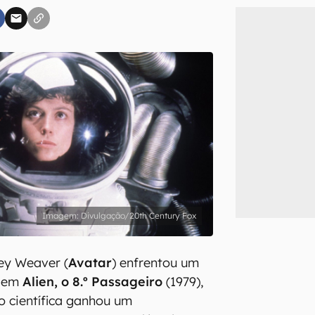
inscreva-se
li, aceito e concordo com os
Termos de Uso e Política de Privacidade do Ca
Divulgação/20th Century Fox
ey Weaver (
Avatar
) enfrentou um
o em
Alien, o 8.º Passageiro
(1979),
ão científica ganhou um