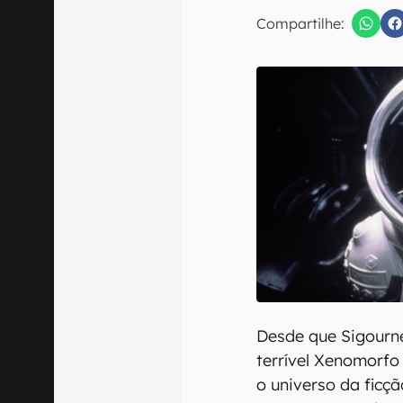
E-mail
Compartilhe:
Confirmo que 
Desde que Sigourn
terrível Xenomorf
o universo da ficç