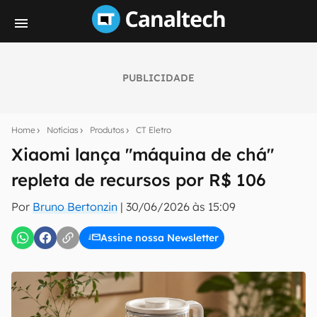
PUBLICIDADE
Seu resumo inteligente do mundo tech!
Assine a newsletter do Canaltech e receba
Home
Notícias
Produtos
CT Eletro
notícias e reviews sobre tecnologia em primeira
mão.
Xiaomi lança "máquina de chá"
repleta de recursos por R$ 106
E-mail
Por
Bruno Bertonzin
|
30/06/2026 às 15:09
Assine nossa Newsletter
inscreva-se
Confirmo que li, aceito e concordo com os
Termos de
Uso e Política de Privacidade do Canaltech.