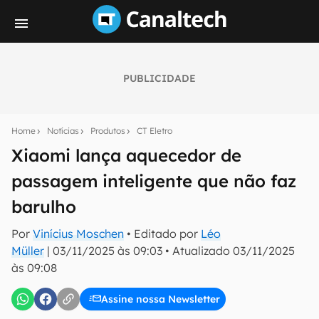
PUBLICIDADE
Seu resumo inteligente do mundo tech!
Assine a newsletter do Canaltech e receba
Home
Notícias
Produtos
CT Eletro
notícias e reviews sobre tecnologia em primeira
mão.
Xiaomi lança aquecedor de
passagem inteligente que não faz
E-mail
barulho
Por
Vinícius Moschen
• Editado por
Léo
inscreva-se
Müller
|
03/11/2025 às 09:03
•
Atualizado
03/11/2025
às 09:08
Confirmo que li, aceito e concordo com os
Termos de
Uso e Política de Privacidade do Canaltech.
Assine nossa Newsletter