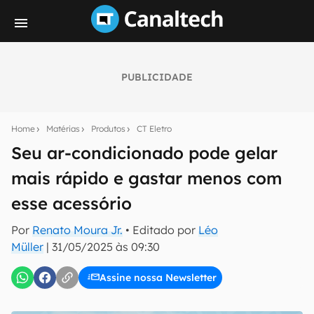
PUBLICIDADE
Seu resumo inteligente do mundo tech!
Assine a newsletter do Canaltech e receba
Home
Matérias
Produtos
CT Eletro
notícias e reviews sobre tecnologia em primeira
mão.
Seu ar-condicionado pode gelar
mais rápido e gastar menos com
E-mail
esse acessório
Por
Renato Moura Jr.
• Editado por
Léo
inscreva-se
Müller
|
31/05/2025 às 09:30
Assine nossa Newsletter
Confirmo que li, aceito e concordo com os
Termos de
Uso e Política de Privacidade do Canaltech.