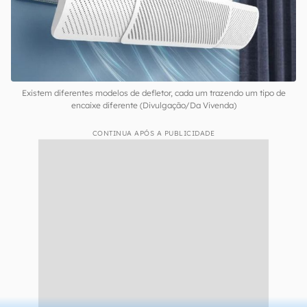
Existem diferentes modelos de defletor, cada um trazendo um tipo de
encaixe diferente (Divulgação/Da Vivenda)
CONTINUA APÓS A PUBLICIDADE